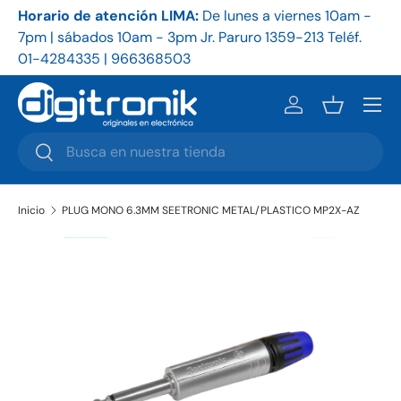
Horario de atención LIMA:
De
lunes a viernes 10am -
Ho
Ir al contenido
7pm | sábados 10am - 3pm Jr. Paruro 1359-213 Teléf.
9a
01-4284335 | 966368503
86
Menú
Iniciar sesión
Cesta
Buscar
Buscar
Inicio
PLUG MONO 6.3MM SEETRONIC METAL/PLASTICO MP2X-AZ