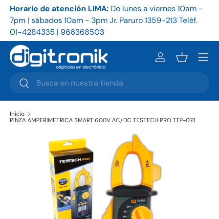
Horario de atención LIMA:
De
lunes a viernes 10am -
Ho
Ir al contenido
7pm | sábados 10am - 3pm Jr. Paruro 1359-213 Teléf.
9a
01-4284335 | 966368503
86
Menú
Iniciar sesión
Cesta
Buscar
Buscar
Inicio
PINZA AMPERIMETRICA SMART 600V AC/DC TESTECH PRO TTP-074