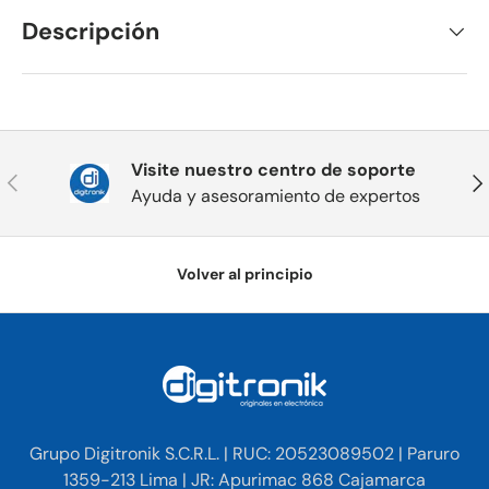
Descripción
Visite nuestro centro de soporte
Anterior
Sig
Ayuda y asesoramiento de expertos
Volver al principio
Grupo Digitronik S.C.R.L. | RUC: 20523089502 | Paruro
1359-213 Lima | JR: Apurimac 868 Cajamarca