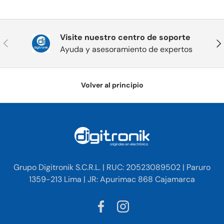
Visite nuestro centro de soporte
Anterior
Sig
Ayuda y asesoramiento de expertos
Volver al principio
Grupo Digitronik S.C.R.L. | RUC: 20523089502 | Paruro
1359-213 Lima | JR: Apurimac 868 Cajamarca
Facebook
Instagram