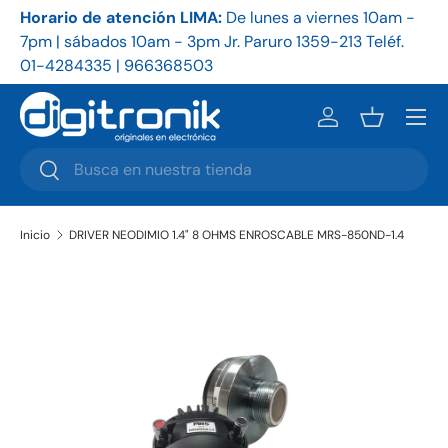
Horario de atención LIMA:
De
lunes a viernes 10am -
Ho
Ir al contenido
7pm | sábados 10am - 3pm Jr. Paruro 1359-213 Teléf.
9a
01-4284335 | 966368503
86
Menú
Iniciar sesión
Cesta
Buscar
Buscar
Inicio
DRIVER NEODIMIO 1.4" 8 OHMS ENROSCABLE MRS-850ND-1.4