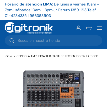
Horario de atención LIMA:
De
lunes a viernes 10am -
Ho
Ir al contenido
7pm | sábados 10am - 3pm Jr. Paruro 1359-213 Teléf.
9a
01-4284335 | 966368503
86
Menú
Iniciar sesión
Cesta
Buscar
Buscar
Inicio
CONSOLA AMPLIFICADA 8 CANALES LEXSEN 1000W LX-900D