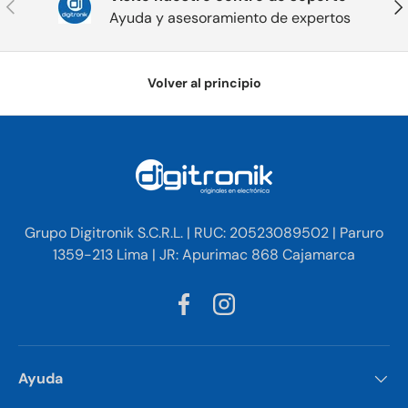
Anterior
Sig
Ayuda y asesoramiento de expertos
Volver al principio
Grupo Digitronik S.C.R.L. | RUC: 20523089502 | Paruro
1359-213 Lima | JR: Apurimac 868 Cajamarca
Facebook
Instagram
Ayuda