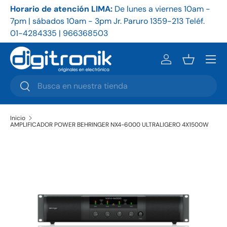
Horario de atención LIMA:
De
lunes a viernes 10am -
Ho
Ir al contenido
7pm | sábados 10am - 3pm Jr. Paruro 1359-213 Teléf.
9a
01-4284335 | 966368503
86
Menú
Iniciar sesión
Cesta
Buscar
Buscar
Inicio
AMPLIFICADOR POWER BEHRINGER NX4-6000 ULTRALIGERO 4X1500W